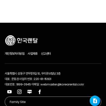
추천 제품
개인정보처리방침
사업제휴
신고센터
서울특별시 성동구 연무장11길 10, 우리큐브빌딩 3층
대표 : 문동권 사업자 번호 : 220-81-15601
대표번호 : 1899-3945 이메일 : webmaster@korearental.co.kr
request_quote
request_quote