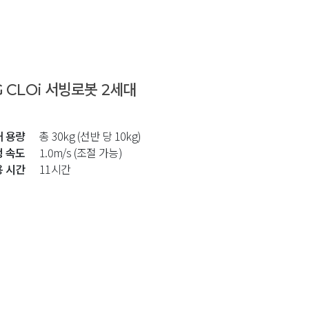
G CLOi 서빙로봇 2세대
재 용량
총 30kg (선반 당 10kg)
행 속도
1.0m/s (조절 가능)
충전대 옵션)
용 시간
11시간