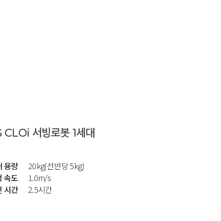
G CLOi 서빙로봇 1세대
재 용량
20kg(선반당 5kg)
행 속도
1.0m/s
전 시간
2.5시간