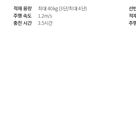
적재 용량
최대 40kg (3단/최대 4단)
선
주행 속도
1.2m/s
적
충전 시간
3.5시간
주