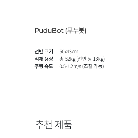
PuduBot (푸두봇)
선반 크기
50x43cm
적재 용량
총 52kg (선반 당 13kg)
주행 속도
0.5-1.2m/s (조절 가능)
추천 제품