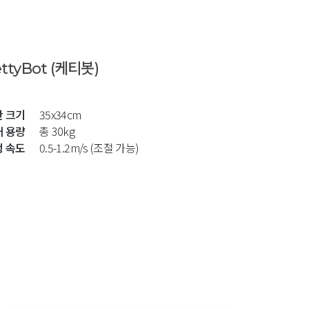
ttyBot (케티봇)
반 크기
35x34cm
재 용량
총 30kg
행 속도
0.5-1.2m/s (조절 가능)