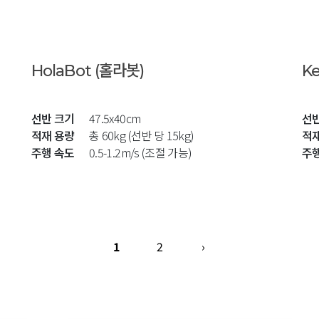
HolaBot (홀라봇)
Ke
선반 크기
47.5x40cm
선
적재 용량
총 60kg (선반 당 15kg)
적
주행 속도
0.5-1.2m/s (조절 가능)
주
1
2
›