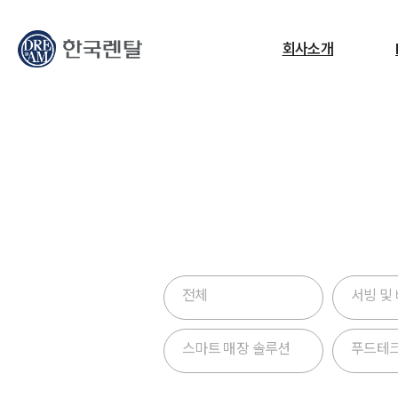
무엇을 찾고 계신가요?
회사소개
필요한 검색어를 찾으세요.
한국렌탈은 다양
ESG
교정센터
노트북
고소작업대
RF
기술력과 렌
전체
서빙 및
스마트 매장 솔루션
푸드테