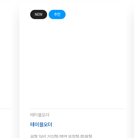
NEW
추천
테이블오더
테이블오더
유형
일반 거치형/벽면 부착형/함체형