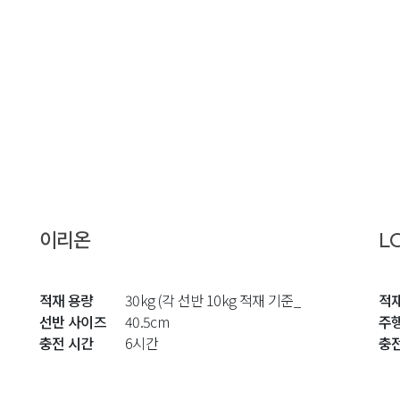
이리온
L
적재 용량
30kg (각 선반 10kg 적재 기준_
적
선반 사이즈
40.5cm
주
충전 시간
6시간
충