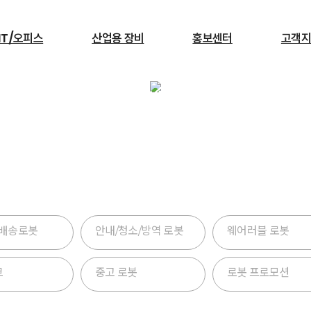
IT/오피스
산업용 장비
홍보센터
고객지
로보틱스
검색
한 서비스로봇을 포함하여 협동,산업용 로봇 렌탈 솔루션을 
서빙로봇
탈 전문성을 바탕으로 고객의 현장에 성공적인 공정 자동화를
 배송로봇
안내/청소/방역 로봇
웨어러블 로봇
크
중고 로봇
로봇 프로모션