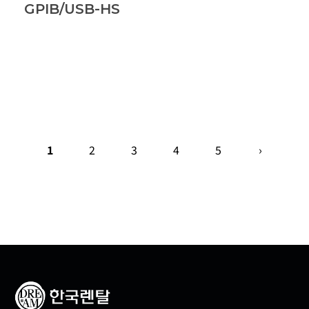
GPIB/USB-HS
1
2
3
4
5
›
추천 제품