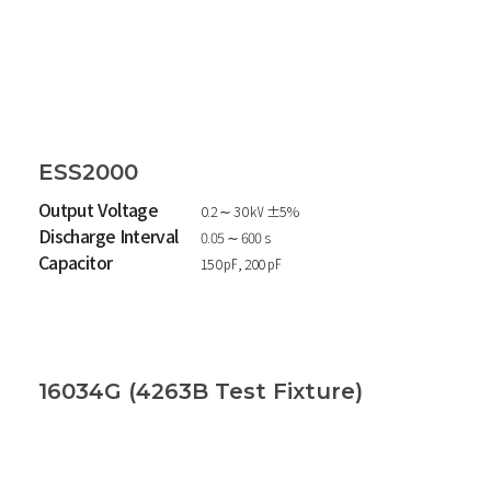
ESS2000
Output Voltage
0.2 ∼ 30 ㎸ ±5%
Discharge Interval
0.05 ∼ 600 s
Capacitor
150 ㎊, 200 ㎊
16034G (4263B Test Fixture)