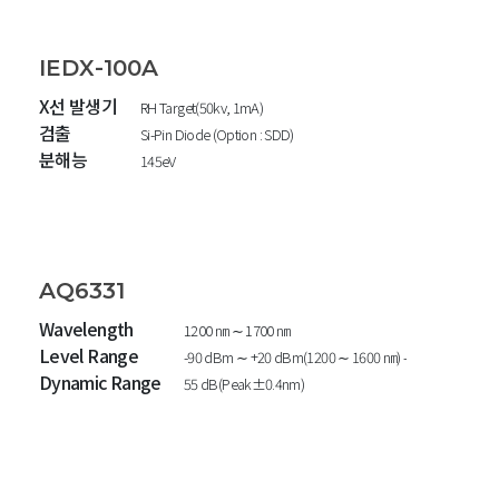
IEDX-100A
X선 발생기
RH Target(50kv, 1mA)
검출
Si-Pin Diode (Option : SDD)
분해능
145eV
AQ6331
Wavelength
1200 ㎚ ∼ 1700 ㎚
Level Range
-90 dBm ∼ +20 dBm(1200 ∼ 1600 ㎚) -80 dBm ∼ +20
Dynamic Range
55 dB(Peak±0.4nm)