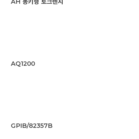
AH 몽키형 토크렌치
AQ1200
GPIB/82357B