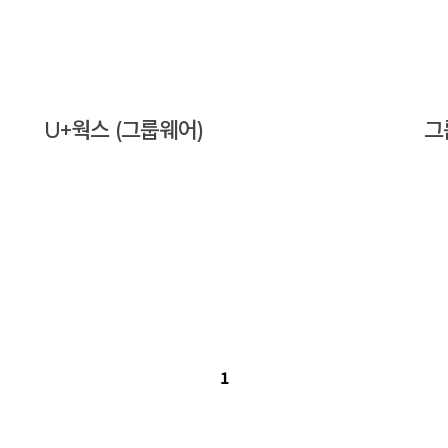
U+웍스 (그룹웨어)
그
1