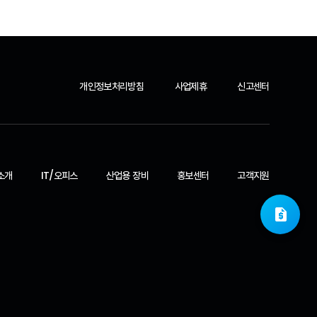
개인정보처리방침
사업제휴
신고센터
소개
IT/오피스
산업용 장비
홍보센터
고객지원
request_quote