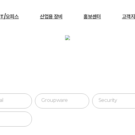
IT/오피스
산업용 장비
홍보센터
고객지
검색
소프트웨어
서빙로봇
al
Groupware
Security