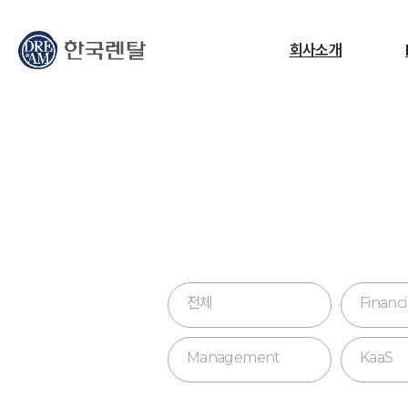
무엇을 찾고 계신가요?
회사소개
필요한 검색어를 찾으세요.
ESG
교정센터
노트북
고소작업대
RF
전체
Financi
Management
KaaS