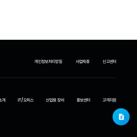
개인정보처리방침
사업제휴
신고센터
소개
IT/오피스
산업용 장비
홍보센터
고객지원
request_quote