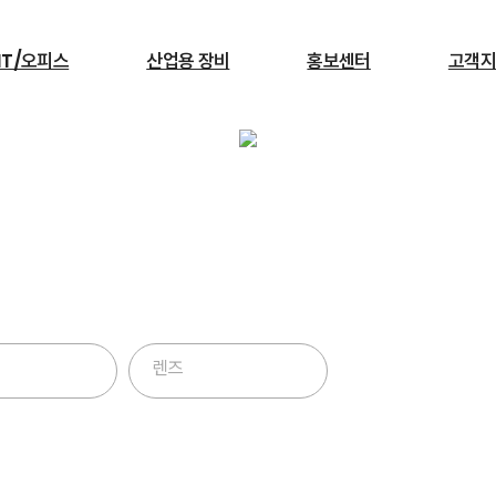
IT/오피스
산업용 장비
홍보센터
고객지
검색
영상장비
서빙로봇
렌즈