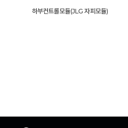
하부컨트롤모듈(JLG 자피모듈)
추천 제품