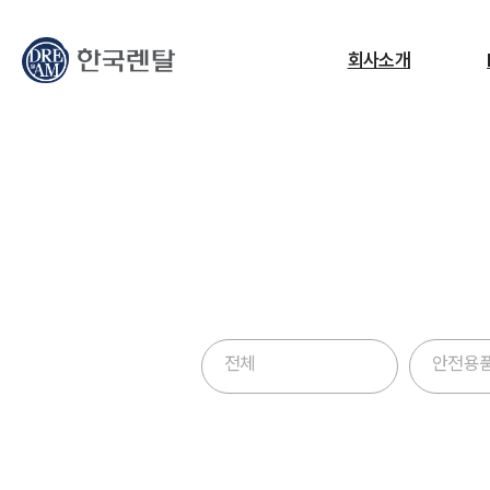
무엇을 찾고 계신가요?
회사소개
필요한 검색어를 찾으세요.
품질 보장된 
ESG
교정센터
노트북
고소작업대
RF
효율적인 장비 
전체
안전용품