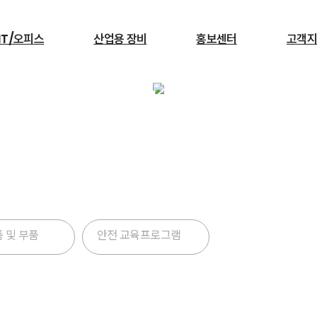
IT/오피스
산업용 장비
홍보센터
고객지
안전상품
검색
고소장비와 안전 장치를 통해 현장에서 발생할 수 있는 안전 
서빙로봇
운용에 기여합니다.(장비중량은 연식과 기타 사항에 따라 다
 및 부품
안전 교육프로그램