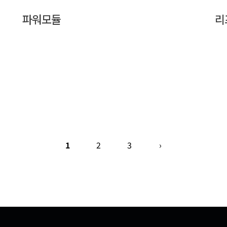
파워모듈
리
1
2
3
›