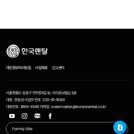
추천 제품
개인정보처리방침
사업제휴
신고센터
서울특별시 성동구 연무장11길 10, 우리큐브빌딩 3층
대표 : 문동권 사업자 번호 : 220-81-15601
대표번호 : 1899-3945 이메일 : webmaster@korearental.co.kr
request_quote
request_quote