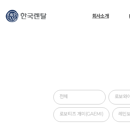
무엇을 찾고 계신가요?
회사소개
필요한 검색어를 찾으세요.
ESG
교정센터
노트북
고소작업대
RF
전체
로보와
로보티즈 개미(GAEMI)
레인