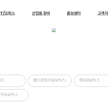
IT/오피스
산업용 장비
홍보센터
고객지
검색
뉴스룸
서빙로봇
한국렌탈 뉴스룸
이드
배민로봇(비로보틱스)
현대로보틱스
보우로보틱스