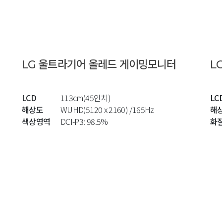
LG 울트라기어 올레드 게이밍모니터
L
LCD
113cm(45인치)
LC
해상도
WUHD(5120 x 2160) /165Hz
해
색상영역
DCI-P3: 98.5%
화