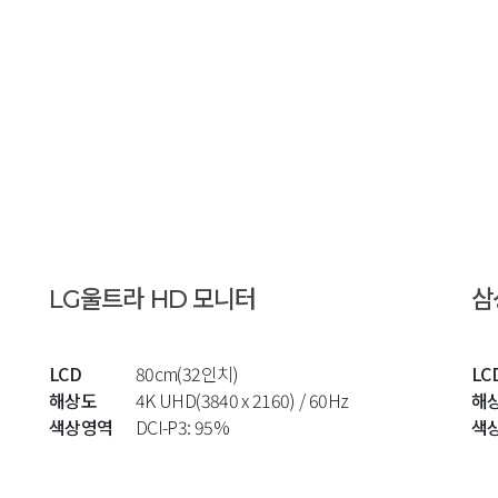
LG울트라 HD 모니터
삼
LCD
80cm(32인치)
LC
해상도
4K UHD(3840 x 2160) / 60Hz
해
색상영역
DCI-P3: 95%
색