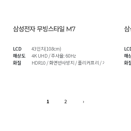
삼성전자 무빙스타일 M7
삼
LCD
43인치(108cm)
LC
해상도
4K UHD / 주사율: 60Hz
해
화질
HDR10 / 화면반사방지 / 플리커프리 / 게임모드
화
1
2
›