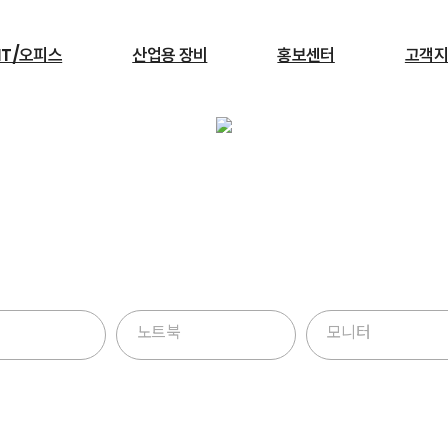
IT/오피스
산업용 장비
홍보센터
고객지
검색
PC & 태블릿
서빙로봇
노트북
모니터