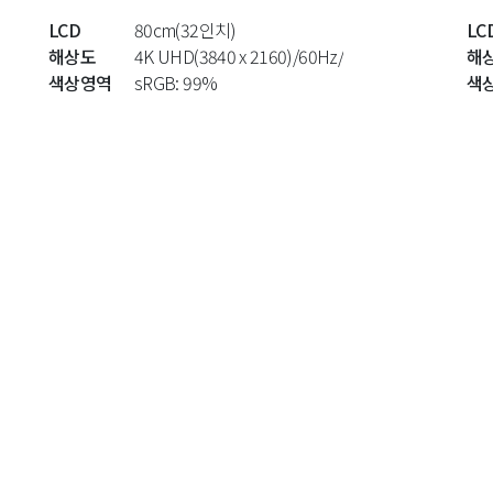
LCD
80cm(32인치)
LC
해상도
4K UHD(3840 x 2160)/60Hz/
해
색상영역
sRGB: 99%
색