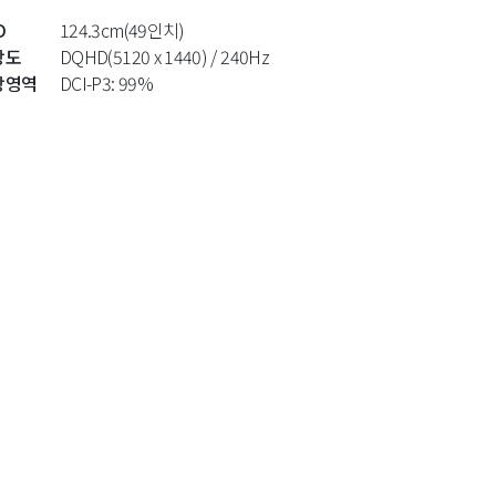
D
124.3cm(49인치)
상도
DQHD(5120 x 1440) / 240Hz
상영역
DCI-P3: 99%