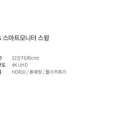
G 스마트모니터 스윙
D
32인치(80cm)
상도
4K UHD
질
HDR10 / 톤매핑 / 플리커프리