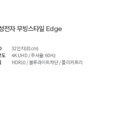
성전자 무빙스타일 Edge
D
32인치(81cm)
상도
4K UHD / 주사율: 60Hz
질
HDR10 / 블루라이트차단 / 플리커프리 / 게임모드