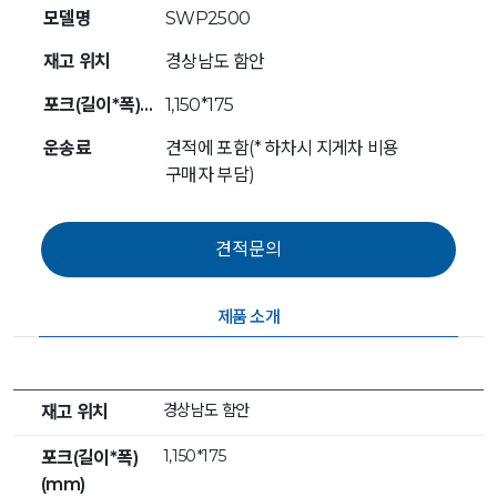
모델명
SWP2500
재고 위치
경상남도 함안
포크(길이*폭)(mm)
1,150*175
운송료
견적에 포함(* 하차시 지게차 비용
구매자 부담)
제품 소개
경상남도 함안
재고 위치
1,150*175
포크(길이*폭)
(mm)