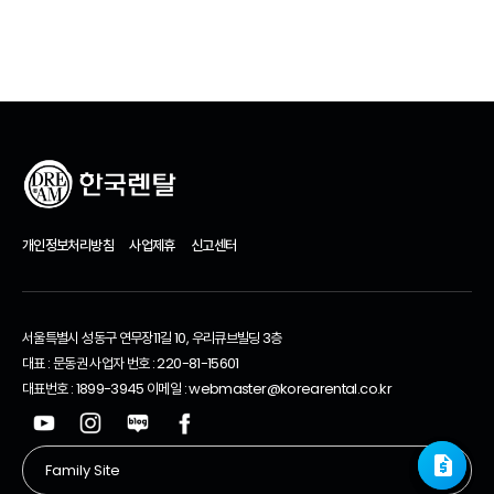
개인정보처리방침
사업제휴
신고센터
서울특별시 성동구 연무장11길 10, 우리큐브빌딩 3층
대표 : 문동권 사업자 번호 : 220-81-15601
대표번호 : 1899-3945 이메일 : webmaster@korearental.co.kr
request_quote
request_quote