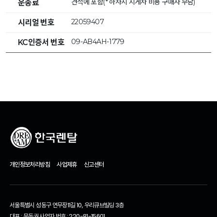
견적에 포함(* 하차시 지게차 비용 구매자 부담)
운송료
22059407
시리얼 번호
09-AB4AH-1779
KC인증서 번호
개인정보처리방침
사업제휴
신고센터
서울특별시 성동구 연무장11길 10, 우리큐브빌딩 3층
대표 : 문동권 사업자 번호 : 220-81-15601