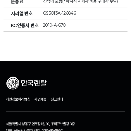
견적에 포함(* 하차시 지게차 비용 구매자 부담)
운송료
GS3013A-126846
시리얼 번호
2010-A-670
KC인증서 번호
개인정보처리방침
사업제휴
신고센터
서울특별시 성동구 연무장11길 10, 우리큐브빌딩 3층
대표 : 문동권 사업자 번호 : 220-81-15601