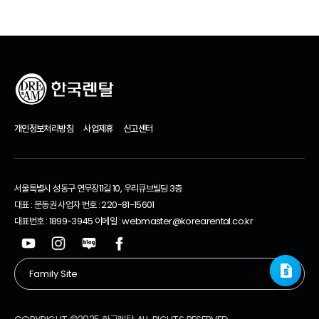
개인정보처리방침
사업제휴
신고센터
서울특별시 성동구 연무장11길 10, 우리큐브빌딩 3층
대표 : 문동권 사업자 번호 : 220-81-15601
대표번호 : 1899-3945 이메일 : webmaster@korearental.co.kr
request_quote
request_quote