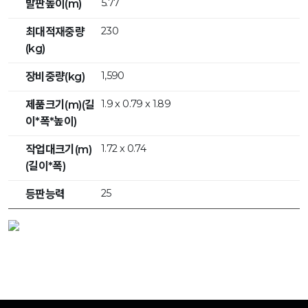
5.77
발판높이(m)
230
최대적재중량
(kg)
1,590
장비중량(kg)
1.9 x 0.79 x 1.89
제품크기(m)(길
이*폭*높이)
1.72 x 0.74
작업대크기(m)
(길이*폭)
25
등판능력