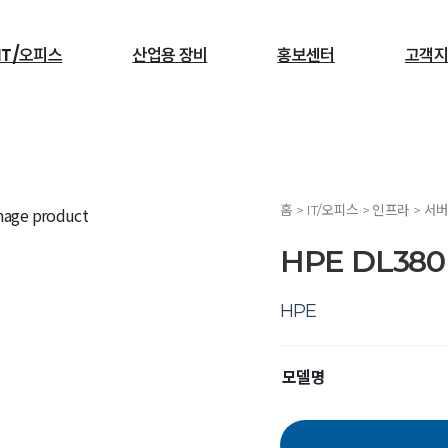
IT/오피스
산업용 장비
홍보센터
고객지
검색
홈 > IT/오피스 > 인프라 > 서
서빙로봇
HPE DL380
HPE
모델명