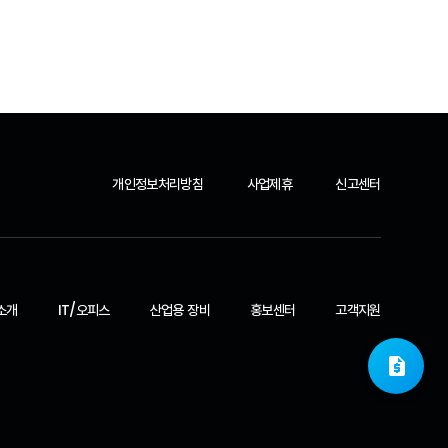
개인정보처리방침
사업제휴
신고센터
소개
IT/오피스
산업용 장비
홍보센터
고객지원
request_quote