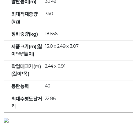
30.48
발판높이(m)
340
최대적재중량
(kg)
18,556
장비중량(kg)
13.0 x 2.49 x 3.07
제품크기(m)(길
이*폭*높이)
2.44 x 0.91
작업대크기(m)
(길이*폭)
40
등판능력
22.86
최대수평도달거
리