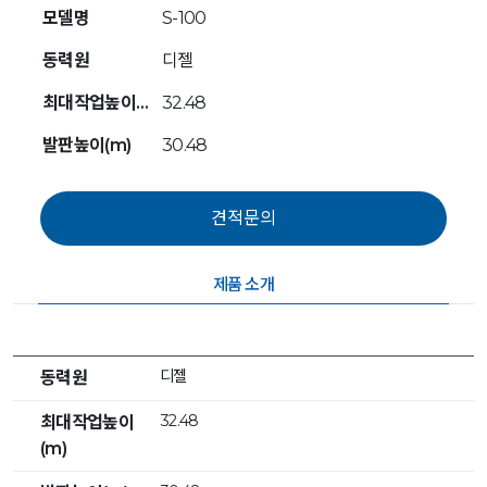
모델명
S-100
동력원
디젤
최대작업높이(m)
32.48
발판높이(m)
30.48
제품 소개
디젤
동력원
32.48
최대작업높이
(m)