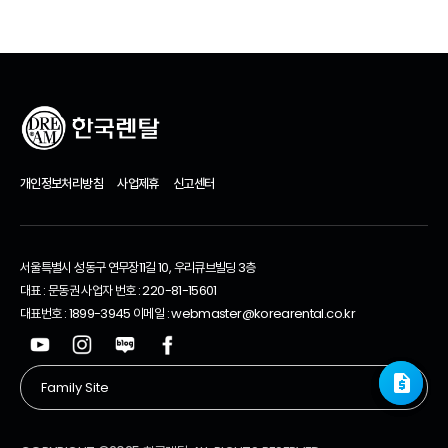
개인정보처리방침
사업제휴
신고센터
서울특별시 성동구 연무장11길 10, 우리큐브빌딩 3층
대표 : 문동권 사업자 번호 : 220-81-15601
대표번호 : 1899-3945 이메일 : webmaster@korearental.co.kr
request_quote
request_quote