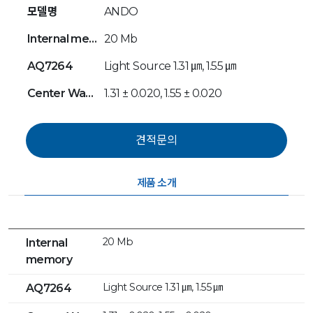
모델명
ANDO
Internal memory
20 Mb
AQ7264
Light Source 1.31 ㎛, 1.55 ㎛
Center Wave Length(㎛)
1.31 ± 0.020, 1.55 ± 0.020
제품 소개
20 Mb
Internal
memory
Light Source 1.31 ㎛, 1.55 ㎛
AQ7264