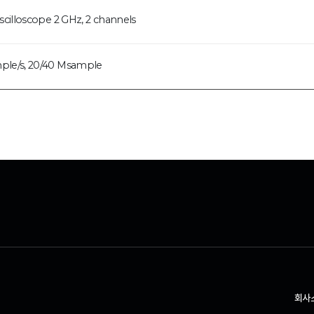
oscilloscope 2 GHz, 2 channels
ple/s, 20/40 Msample
회사