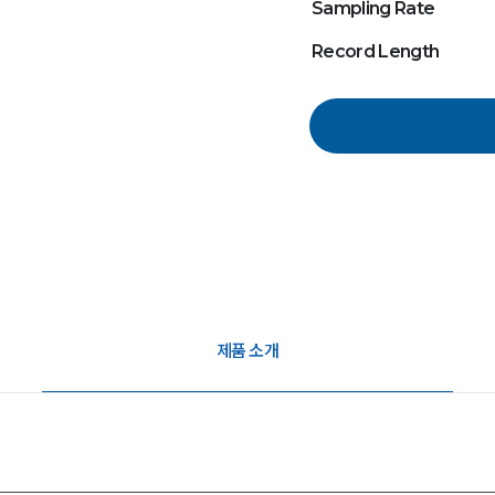
Sampling Rate
Record Length
제품 소개