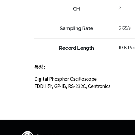
2
CH
5 GS/s
Sampling Rate
10 K Po
Record Length
특징 :
Digital Phosphor Oscilloscope
FDD내장, GP-IB, RS-232C, Centronics