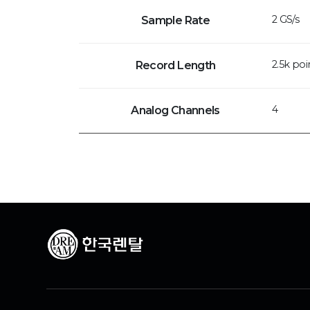
2 GS/s
Sample Rate
2.5k poi
Record Length
4
Analog Channels