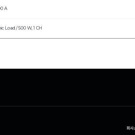
00 A
ic Load / 500 W, 1 CH
회사