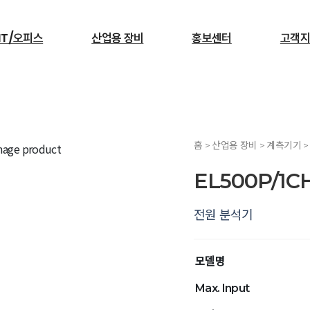
IT/오피스
산업용 장비
홍보센터
고객지
검색
홈 > 산업용 장비 > 계측기기 
서빙로봇
EL500P/1C
전원 분석기
모델명
Max. Input