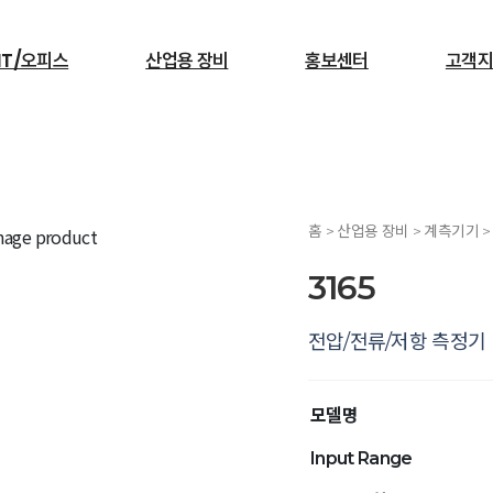
IT/오피스
산업용 장비
홍보센터
고객지
검색
홈 > 산업용 장비 > 계측기기 
서빙로봇
3165
전압/전류/저항 측정기
모델명
Input Range