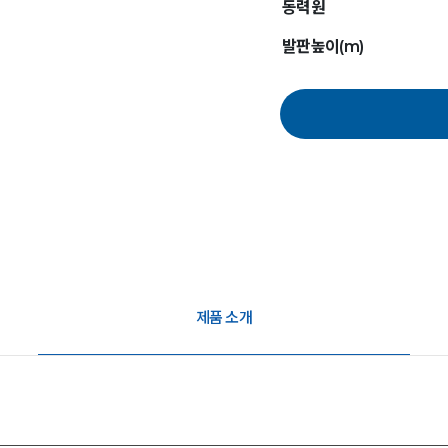
동력원
발판높이(m)
제품 소개