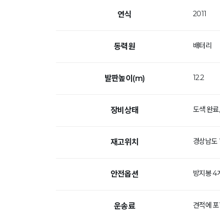
2011
연식
배터리
동력원
12.2
발판높이(m)
도색 완료
장비상태
경상남도
재고위치
방지봉 4개
안전옵션
견적에 포
운송료