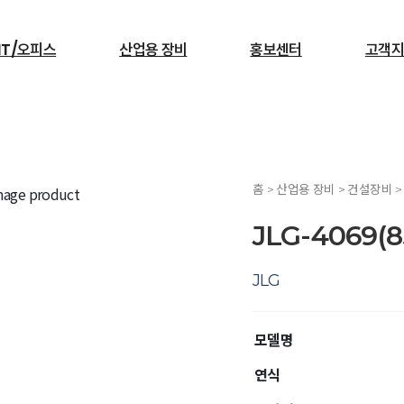
IT/오피스
산업용 장비
홍보센터
고객지
검색
홈 > 산업용 장비 > 건설장비 
서빙로봇
JLG-4069(8
JLG
모델명
연식