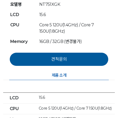
모델명
NT751XGK
LCD
15.6
CPU
Core 5 120U(1.4GHz) / Core 7
150U(1.8GHz)
Memory
16GB / 32GB (변경불가)
제품 소개
15.6
LCD
Core 5 120U(1.4GHz) / Core 7 150U(1.8GHz)
CPU