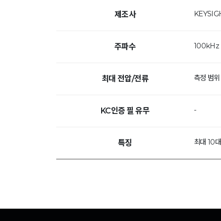
KEYSIG
제조사
100kHz 
주파수
측정 범위 
최대 전압/전류
-
KC인증 필 유무
최대 10
특징