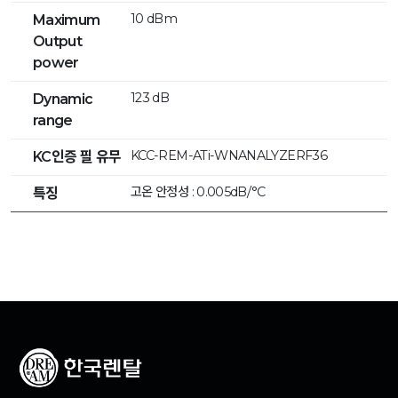
10 dBm
Maximum
Output
power
123 dB
Dynamic
range
KCC-REM-ATi-WNANALYZERF36
KC인증 필 유무
고온 안정성 : 0.005dB/°C
특징