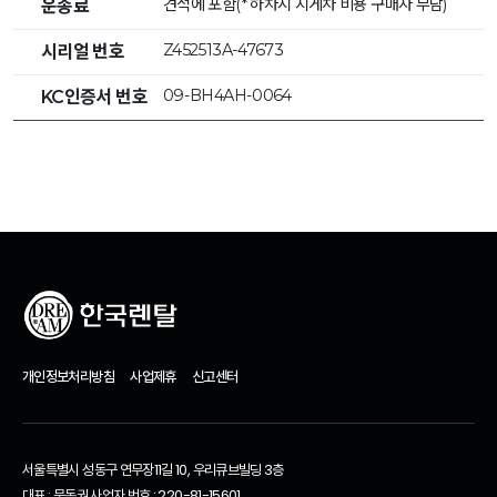
견적에 포함(* 하차시 지게차 비용 구매자 부담)
운송료
Z452513A-47673
시리얼 번호
09-BH4AH-0064
KC인증서 번호
개인정보처리방침
사업제휴
신고센터
서울특별시 성동구 연무장11길 10, 우리큐브빌딩 3층
대표 : 문동권 사업자 번호 : 220-81-15601