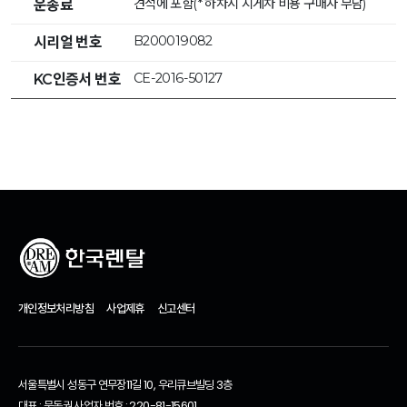
견적에 포함(* 하차시 지게차 비용 구매자 부담)
운송료
B200019082
시리얼 번호
CE-2016-50127
KC인증서 번호
개인정보처리방침
사업제휴
신고센터
서울특별시 성동구 연무장11길 10, 우리큐브빌딩 3층
대표 : 문동권 사업자 번호 : 220-81-15601