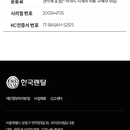
견적에 포함(* 하차시 지게차 비용 구매자 부담)
운송료
200244725
시리얼 번호
17-BA5AH-52515
KC인증서 번호
개인정보처리방침
사업제휴
신고센터
서울특별시 성동구 연무장11길 10, 우리큐브빌딩 3층
대표 : 문동권 사업자 번호 : 220-81-15601