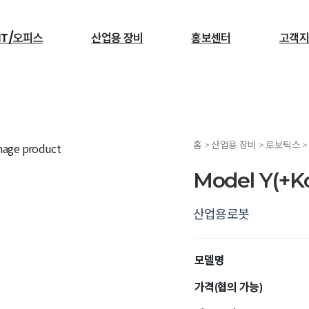
IT/오피스
산업용 장비
홍보센터
고객지
검색
홈 > 산업용 장비 > 로보틱스 
서빙로봇
Model Y(+K
산업용로봇
모델명
가격(협의 가능)