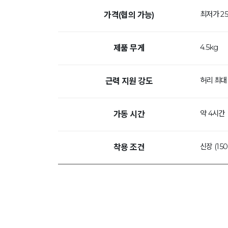
최저가 25
가격(협의 가능)
4.5kg
제품 무게
허리 최대 
근력 지원 강도
약 4시간
가동 시간
신장 (15
착용 조건