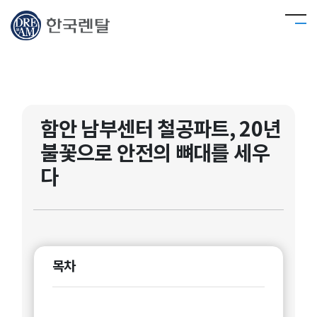
함안 남부센터 철공파트, 20년
불꽃으로 안전의 뼈대를 세우
다
목차